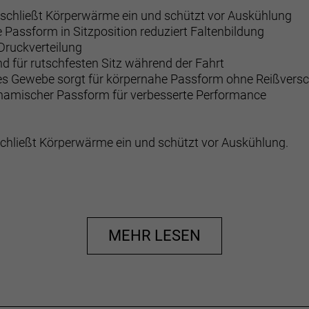
 schließt Körperwärme ein und schützt vor Auskühlung
e Passform in Sitzposition reduziert Faltenbildung
 Druckverteilung
nd für rutschfesten Sitz während der Fahrt
hes Gewebe sorgt für körpernahe Passform ohne Reißvers
dynamischer Passform für verbesserte Performance
chließt Körperwärme ein und schützt vor Auskühlung.
heren Sitz deiner Shorts, während die gleichmäßige Druckve
MEHR LESEN
und sorgt für einen sicheren Sitz der Tight in nach vorn ge
s Gewebe sorgt für eine körpernahe Passform ohne Reißve