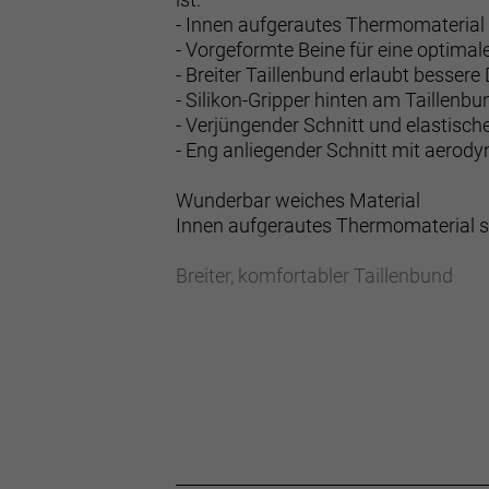
- Innen aufgerautes Thermomaterial
- Vorgeformte Beine für eine optimal
- Breiter Taillenbund erlaubt bessere
- Silikon-Gripper hinten am Taillenbu
- Verjüngender Schnitt und elastisc
- Eng anliegender Schnitt mit aero
Wunderbar weiches Material
Innen aufgerautes Thermomaterial s
Breiter, komfortabler Taillenbund
Der breite Taillenbund sorgt für sic
Rutschfester Gripper
Der Silikongripper hinten am Taillenb
Ohne Reißverschluss
Verjüngender Schnitt und elastische