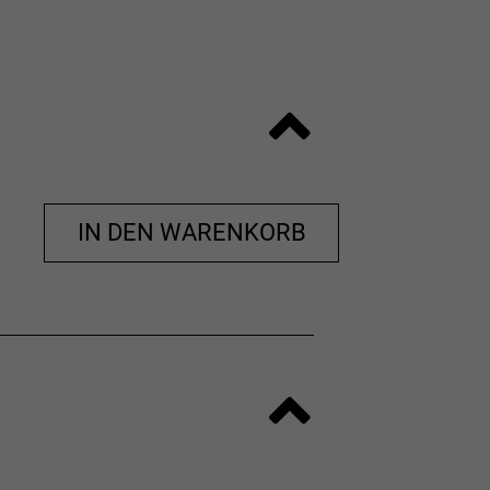
ragegefühl und beseitigt unliebsame
nen auf.
ann schau dir diesen Leitfaden für
IN DEN WARENKORB