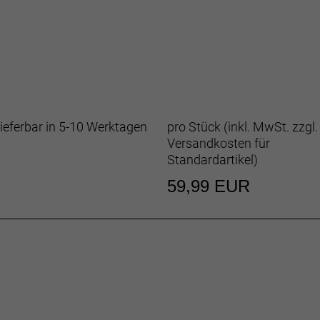
erlängert ihre Lebensdauer, sorgt für ein angenehmeres T
sser im Schonwaschgang und hänge es danach zum Trock
idung bei widrigen We
i kaltem, nassem oder windigem Wetter anziehen sollst? D
ahrspaß bei widrigen Wetterbedingungen an.
ieferbar in 5-10 Werktagen
pro Stück (inkl. MwSt. zzgl.
Versandkosten für
ndex
Standardartikel
)
59,99 EUR