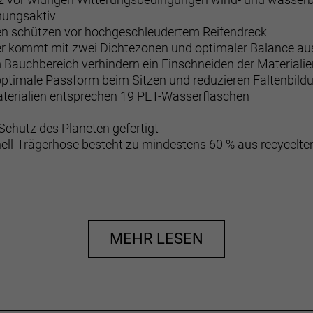
mungsaktiv
en schützen vor hochgeschleudertem Reifendreck
ter kommt mit zwei Dichtezonen und optimaler Balance a
Bauchbereich verhindern ein Einschneiden der Materialie
 optimale Passform beim Sitzen und reduzieren Faltenbild
aterialien entsprechen 19 PET-Wasserflaschen
 Schutz des Planeten gefertigt
hell-Trägerhose besteht zu mindestens 60 % aus recycelte
Dichtezonen sorgt auf Ausfahrten mit bis zu zweieinhalb 
rt.
MEHR LESEN
rseite
chutz vor widrigen Witterungsbedingungen wind- und wass