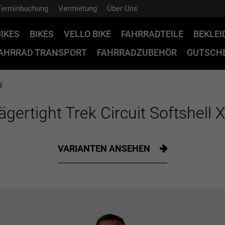
Terminbuchung
Vermietung
Über Uns
BIKES
BIKES
VELLO BIKE
FAHRRADTEILE
BEKLE
AHRRAD TRANSPORT
FAHRRADZUBEHÖR
GUTSCHE
N
ägertight Trek Circuit Softshell 
VARIANTEN ANSEHEN