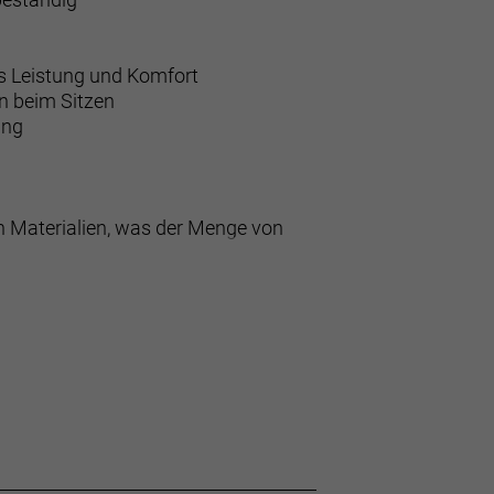
us Leistung und Komfort
n beim Sitzen
ung
n Materialien, was der Menge von
Stunden Länge für eine optimale
erbeständig.