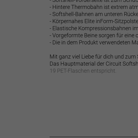
- Hintere Thermobahn ist extrem at
- Softshell-Bahnen am unteren Rück
- Körpernahes Elite inForm-Sitzpols
- Elastische Kompressionsbahnen im 
- Vorgeformte Beine sorgen für eine
- Die in dem Produkt verwendeten M
Mit ganz viel Liebe für dich und zum
Das Hauptmaterial der Circuit Softs
19 PET-Flaschen entspricht.
Elite inForm-Sitzpolster
Dieses passgenaue Polster mit zwei 
Balance aus Performance und Komfo
Durchgehender Schutz auf der Vorde
Die Softshell-Vorderseite ist zum S
Ausgezeichnete Atmungsaktivität