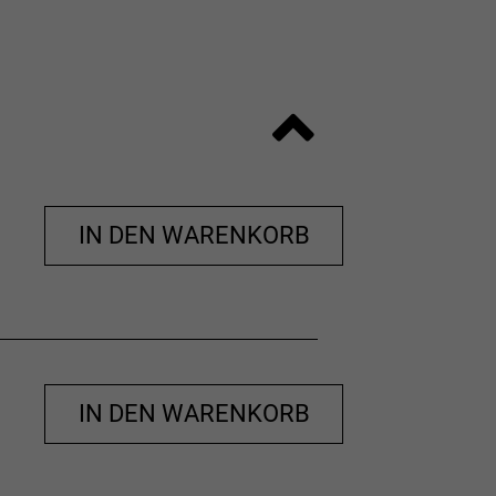
ragegefühl und beseitigt unliebsame
nen auf.
IN DEN WARENKORB
(außer Verzierungen)
IN DEN WARENKORB