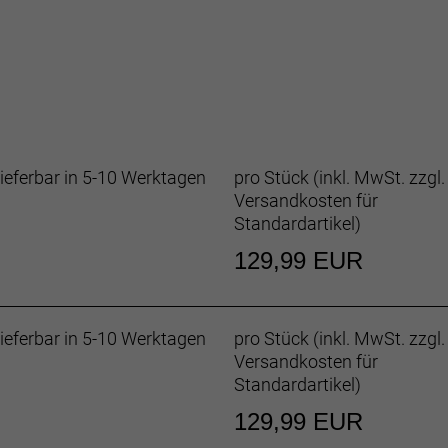
 die Atmungsaktivität am Rumpf.
cken schützen vor hochgeschleudertem Dreck.
erlängert ihre Lebensdauer, sorgt für ein angenehmeres T
sser im Schonwaschgang und hänge es danach zum Trock
ieferbar in 5-10 Werktagen
pro Stück (inkl. MwSt. zzgl.
Versandkosten für
Standardartikel
)
129,99 EUR
cyceltes Polyester, Rückseite: 76 % Nylon / 24 % Spandex 
ieferbar in 5-10 Werktagen
pro Stück (inkl. MwSt. zzgl.
Versandkosten für
Standardartikel
)
129,99 EUR