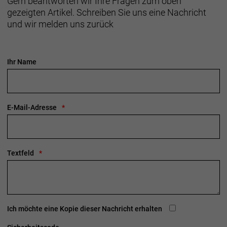
Gern beantworten wir Ihre Fragen zum oben
zu reduzieren und zirkuläre Produktkonzepte zu
gezeigten Artikel. Schreiben Sie uns eine Nachricht
etablieren. Dieses und andere Produkte enthalten
und wir melden uns zurück
recycelte Materialien und werden mithilfe
umweltfreundlicherer Herstellungsverfahren
gefertigt.
Ihr Name
- Materialtyp: Strick
- Materialtechnologie: Antimikrobiell
- Fasergehalt: 77 % recyceltes Nylon / 23 %
recyceltes Elastan
E-Mail-Adresse
Herstellerdaten gem. GPSR
Marke Trek:
Trek Bicycle GmbH
Wegastraße 8 C
06116 Halle (Saale)
Textfeld
Telefon: 00800 8735 8735
Ich möchte eine Kopie dieser Nachricht erhalten