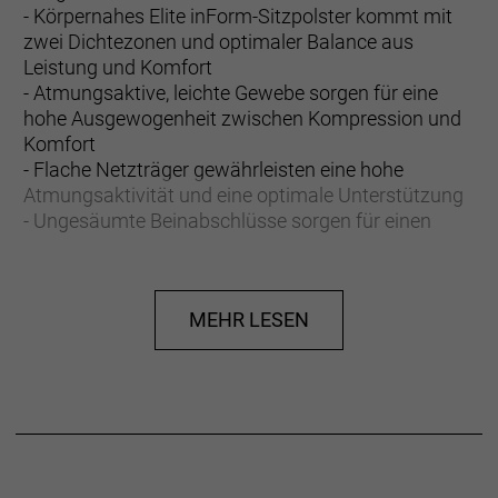
- Körpernahes Elite inForm-Sitzpolster kommt mit
zwei Dichtezonen und optimaler Balance aus
Leistung und Komfort
- Atmungsaktive, leichte Gewebe sorgen für eine
hohe Ausgewogenheit zwischen Kompression und
Komfort
- Flache Netzträger gewährleisten eine hohe
Atmungsaktivität und eine optimale Unterstützung
- Ungesäumte Beinabschlüsse sorgen für einen
komfortablen und anliegenden Sitz an den Beinen
- Flache Silikongripper an den Beinen gewährleisten
den sicheren Sitz der Short
MEHR LESEN
- UV-Schutzfaktor 50+
- Eng anliegender Schnitt mit aerodynamischer
Passform für verbesserte Performance
Mit ganz viel Liebe für dich und zum Schutz des
Planeten gefertigt
Das Hauptmaterial der Circuit Women's Trägershort