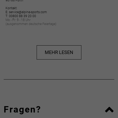
90766 Fürth
Kontakt:
E: service@alpina-sports.com
T: 00800 88 39 20 00
Mo - Fr: 9 - 18 Uhr
(ausgenommen deutsche Feiertage)
MEHR LESEN
Fragen?