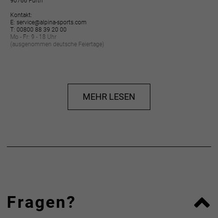
90766 Fürth
Kontakt:
E: service@alpina-sports.com
T: 00800 88 39 20 00
Mo - Fr: 9 - 18 Uhr
(ausgenommen deutsche Feiertage)
MEHR LESEN
Fragen?