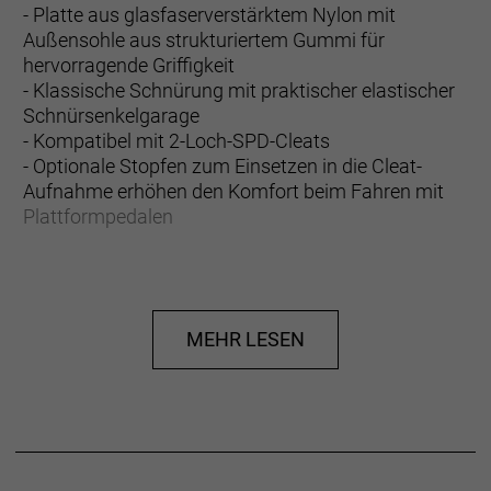
- Platte aus glasfaserverstärktem Nylon mit
Außensohle aus strukturiertem Gummi für
hervorragende Griffigkeit
- Klassische Schnürung mit praktischer elastischer
Schnürsenkelgarage
- Kompatibel mit 2-Loch-SPD-Cleats
- Optionale Stopfen zum Einsetzen in die Cleat-
Aufnahme erhöhen den Komfort beim Fahren mit
Plattformpedalen
- Fasergehalt (Liner): 100% Polyester
- Fasergehalt (Sohle): 100% Gummi
- Fasergehalt (oben): 60,9% Polyester, 37,1% PU, 2%
MEHR LESEN
TPU
Herstellerdaten gem. GPSR
Marke Bontrager:
Trek Bicycle GmbH
Wegastraße 8 C
06116 Halle (Saale)
Telefon: 00800 8735 8735