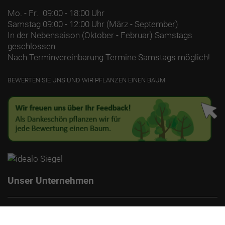
Mo. - Fr.
09:00 - 18:00 Uhr
Samstag
09:00 - 12:00 Uhr (März - September)
In der Nebensaison (Oktober - Februar) Samstags
geschlossen
Nach Terminvereinbarung Termine Samstags möglich!
BEWERTEN SIE UNS UND WIR PFLANZEN EINEN BAUM.
Unser Unternehmen
Kontakt