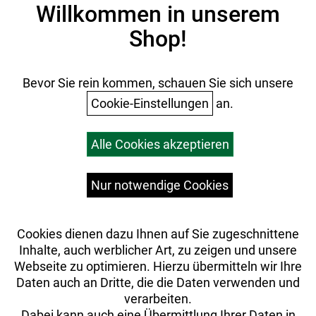
Impressum
Willkommen in unserem
Datenschutz
Shop!
AGB
Batterieentsorgung
Ihr Einkauf
Bevor Sie rein kommen, schauen Sie sich unsere
Cookie-Einstellungen
an.
Warenkorb
Alle Cookies akzeptieren
Top Artikel
Versandkosten
Widerrufsrecht
Nur notwendige Cookies
Cookies dienen dazu Ihnen auf Sie zugeschnittene
Inhalte, auch werblicher Art, zu zeigen und unsere
Webseite zu optimieren. Hierzu übermitteln wir Ihre
Daten auch an Dritte, die die Daten verwenden und
verarbeiten.
Dabei kann auch eine Übermittlung Ihrer Daten in