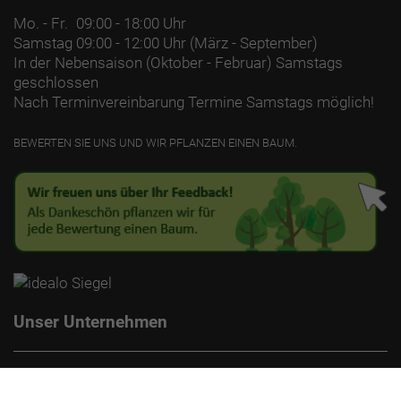
Mo. - Fr.
09:00 - 18:00 Uhr
Samstag
09:00 - 12:00 Uhr (März - September)
In der Nebensaison (Oktober - Februar) Samstags
geschlossen
Nach Terminvereinbarung Termine Samstags möglich!
BEWERTEN SIE UNS UND WIR PFLANZEN EINEN BAUM.
Unser Unternehmen
Kontakt