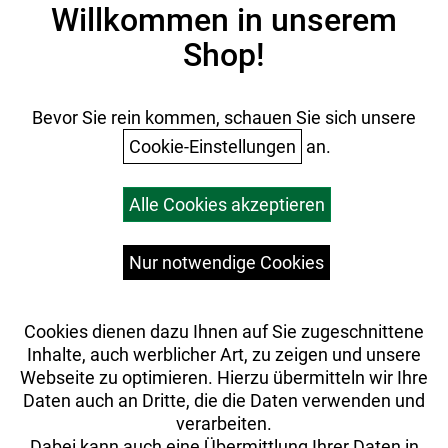
Impressum
Willkommen in unserem
Datenschutz
Shop!
AGB
Batterieentsorgung
Ihr Einkauf
Bevor Sie rein kommen, schauen Sie sich unsere
Cookie-Einstellungen
an.
Warenkorb
Alle Cookies akzeptieren
Top Artikel
Versandkosten
Widerrufsrecht
Nur notwendige Cookies
Cookies dienen dazu Ihnen auf Sie zugeschnittene
Inhalte, auch werblicher Art, zu zeigen und unsere
Webseite zu optimieren. Hierzu übermitteln wir Ihre
Daten auch an Dritte, die die Daten verwenden und
verarbeiten.
Dabei kann auch eine Übermittlung Ihrer Daten in