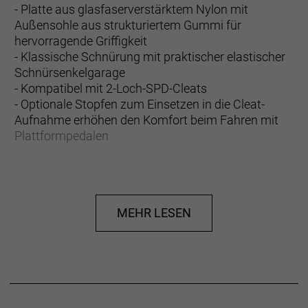
- Platte aus glasfaserverstärktem Nylon mit
Außensohle aus strukturiertem Gummi für
hervorragende Griffigkeit
- Klassische Schnürung mit praktischer elastischer
Schnürsenkelgarage
- Kompatibel mit 2-Loch-SPD-Cleats
- Optionale Stopfen zum Einsetzen in die Cleat-
Aufnahme erhöhen den Komfort beim Fahren mit
Plattformpedalen
- Fasergehalt (Liner): 100% Polyester
- Fasergehalt (Sohle): 100% Gummi
- Fasergehalt (oben): 60,9% Polyester, 37,1% PU, 2%
MEHR LESEN
TPU
Herstellerdaten gem. GPSR
Marke Bontrager:
Trek Bicycle GmbH
Wegastraße 8 C
06116 Halle (Saale)
Telefon: 00800 8735 8735