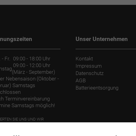
fnungszeiten
Unser Unternehmen
 - Fr.
09:00 - 18:00 Uhr
Kontakt
09:00 - 12:00 Uhr
Impressum
mstag
(März - September)
Datenschutz
der Nebensaison (Oktober -
AGB
ruar) Samstags
Batterieentsorgung
chlossen
h Terminvereinbarung
mine Samstags möglich!
ERTEN SIE UNS UND WIR
ANZEN EINEN BAUM.