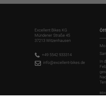
Excellent Bikes KG
Öf
Mündener Straße 45
37213 Witzenhausen
Mo.
Sa
+49 5542 933314
In 
info@excellent-bikes.de
Feb
ges
Nac
Ter
BEW
PFL