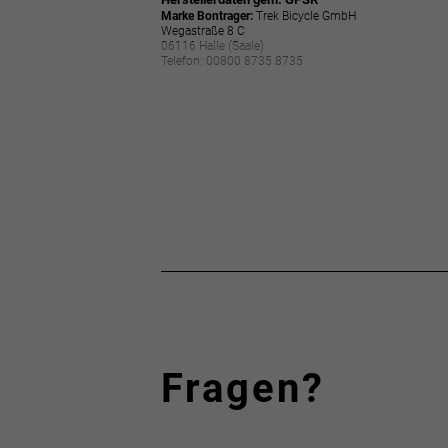
Marke Bontrager:
Trek Bicycle GmbH
Wegastraße 8 C
06116 Halle (Saale)
Telefon: 00800 8735 8735
Fragen?