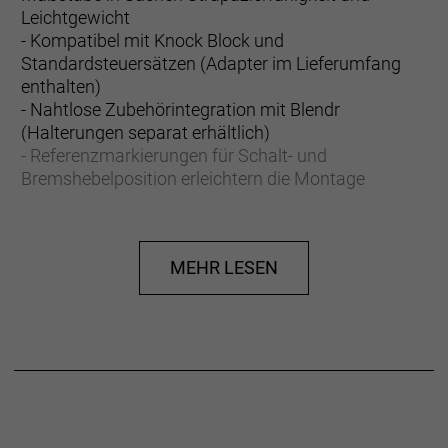
Leichtgewicht
- Kompatibel mit Knock Block und
Standardsteuersätzen (Adapter im Lieferumfang
enthalten)
- Nahtlose Zubehörintegration mit Blendr
(Halterungen separat erhältlich)
- Referenzmarkierungen für Schalt- und
Bremshebelposition erleichtern die Montage
- 40 mm Schnittmarkierungen ermöglichen eine
individuelle Passform
- Befestigungsmaterialien aus Titan sind leicht und
MEHR LESEN
langlebig
Optionen für alle Disziplinen
RSL MTB ist in einer großen Auswahl an Breiten und
Vorbauwinkeln für Cross-Country-, Trail- und
Enduro-Fahrer erhältlich.
Alle Steuersatztypen willkommen