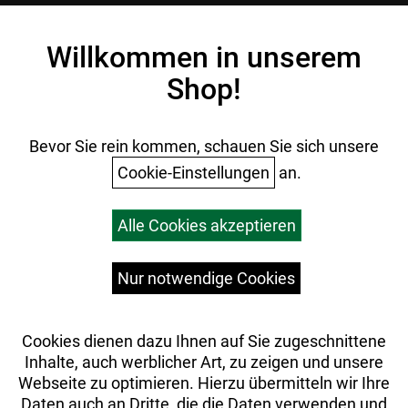
Kontakt
Impressum
Willkommen in unserem
Datenschutz
Shop!
AGB
Batterieentsorgung
Ihr Einkauf
Bevor Sie rein kommen, schauen Sie sich unsere
Cookie-Einstellungen
an.
Warenkorb
Alle Cookies akzeptieren
Top Artikel
Versandkosten
Widerrufsrecht
Nur notwendige Cookies
Cookies dienen dazu Ihnen auf Sie zugeschnittene
Inhalte, auch werblicher Art, zu zeigen und unsere
Webseite zu optimieren. Hierzu übermitteln wir Ihre
Daten auch an Dritte, die die Daten verwenden und