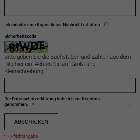
Anpassung ein Kinderspiel.
Herstellerdaten gem. GPSR
Marke Bontrager:
Trek Bicycle GmbH
Ich möchte eine Kopie dieser Nachricht erhalten
Wegastraße 8 C
06116 Halle (Saale)
Sicherheitscode
Telefon: 00800 8735 8735
Bitte geben Sie die Buchstaben und Zahlen aus dem
Bild hier ein. Achten Sie auf Groß- und
Kleinschreibung.
Die
Datenschutzerklärung
habe ich zur Kenntnis
genommen.
ABSCHICKEN
* = Pflichtangabe