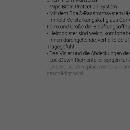
- Mips Brain Protection System
- Mit dem Boa®-Passformsystem läss
- Inmold-Verstärkungskäfig aus Compo
Form und Größe der Belüftungsöffn
- Helmpolster sind weich, komfortab
- Innen durchgehende, vertiefte Belü
Tragegefühl
- Das Visier und die Abdeckungen d
- LockDown-Riementeiler sorgen für
- Unsere Crash Replacement Guarant
beschädigt wird
Multi-Directional Impact Protection
Mips, das in jahrelanger Forschungs
kann bei schrägen Aufprallrichtunge
- Materialtyp: Feuchtigkeitsabführen
Herstellerdaten gem. GPSR
Marke Bontrager:
Trek Bicycle GmbH