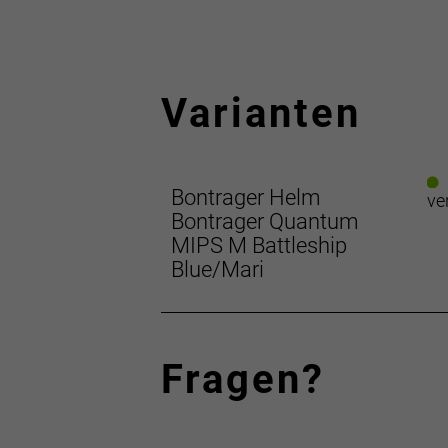
Wegastraße 8 C
06116 Halle (Saale)
Telefon: 00800 8735 8735
Varianten
Bontrager Helm
ve
Bontrager Quantum
MIPS M Battleship
Blue/Mari
Fragen?