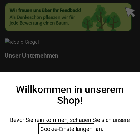
Unser Unternehmen
Kontakt
Impressum
Willkommen in unserem
Datenschutz
Shop!
AGB
Batterieentsorgung
Ihr Einkauf
Bevor Sie rein kommen, schauen Sie sich unsere
Cookie-Einstellungen
an.
Warenkorb