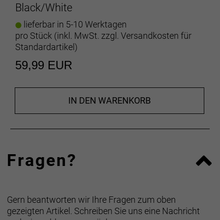
Black/White
umweltfreundlicherer Herstellungsverfahren
gefertigt.
lieferbar in 5-10 Werktagen
pro Stück (inkl. MwSt. zzgl.
Versandkosten für
- Materialtyp: Strick
Standardartikel
)
- Fasergehalt: 44 % recyceltes Polyester / 44 %
59,99 EUR
Cocona 37.5 Polyester / 12 % Spandex
Herstellerdaten gem. GPSR
Marke Trek:
Trek Bicycle GmbH
Wegastraße 8 C
IN DEN WARENKORB
06116 Halle (Saale)
Telefon: 00800 8735 8735
Fragen?
Gern beantworten wir Ihre Fragen zum oben
gezeigten Artikel. Schreiben Sie uns eine Nachricht