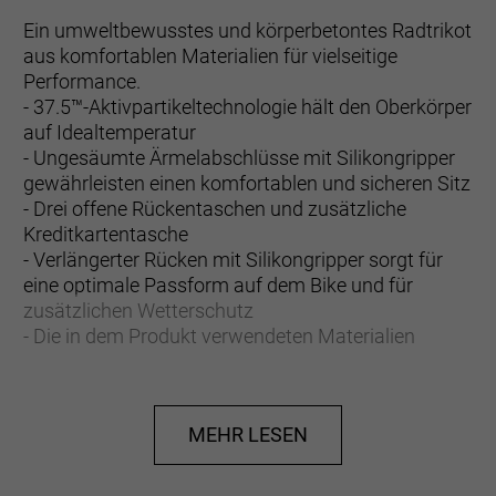
Ein umweltbewusstes und körperbetontes Radtrikot
aus komfortablen Materialien für vielseitige
Performance.
- 37.5™-Aktivpartikeltechnologie hält den Oberkörper
auf Idealtemperatur
- Ungesäumte Ärmelabschlüsse mit Silikongripper
gewährleisten einen komfortablen und sicheren Sitz
- Drei offene Rückentaschen und zusätzliche
Kreditkartentasche
- Verlängerter Rücken mit Silikongripper sorgt für
eine optimale Passform auf dem Bike und für
zusätzlichen Wetterschutz
- Die in dem Produkt verwendeten Materialien
entsprechen 14 PET-Wasserflaschen
- UV-Schutzfaktor 50+
- Eng anliegender Schnitt mit aerodynamischer
MEHR LESEN
Passform für verbesserte Performance
- Eng anliegender Schnitt mit aerodynamischer
Passform für verbesserte Performance