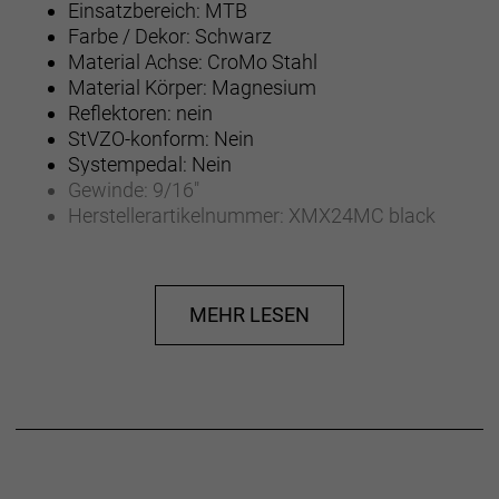
Einsatzbereich: MTB
Farbe / Dekor: Schwarz
Material Achse: CroMo Stahl
Material Körper: Magnesium
Reflektoren: nein
StVZO-konform: Nein
Systempedal: Nein
Gewinde: 9/16"
Herstellerartikelnummer: XMX24MC black
Gewicht: 270 gram
Herstellerdaten gem. GPSR
Marke Xpedo:
XPEDO
MEHR LESEN
10736 Jefferson Blvd
#627
Culver City, CA 90230
USA
Toll Free: 888-275-2129
info@xpedo.com
warranty@xpedo.com
sales@xpedo.com