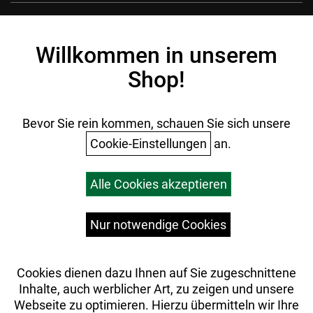
Kontakt
Impressum
Willkommen in unserem
Datenschutz
Shop!
AGB
Batterieentsorgung
Ihr Einkauf
Bevor Sie rein kommen, schauen Sie sich unsere
Cookie-Einstellungen
an.
Warenkorb
Alle Cookies akzeptieren
Top Artikel
Versandkosten
Widerrufsrecht
Nur notwendige Cookies
Cookies dienen dazu Ihnen auf Sie zugeschnittene
Inhalte, auch werblicher Art, zu zeigen und unsere
Webseite zu optimieren. Hierzu übermitteln wir Ihre