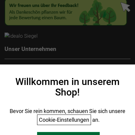
Unser Unternehmen
Kontakt
Impressum
Willkommen in unserem
Datenschutz
Shop!
AGB
Batterieentsorgung
Ihr Einkauf
Bevor Sie rein kommen, schauen Sie sich unsere
Cookie-Einstellungen
an.
Warenkorb