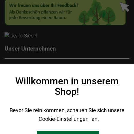
Unser Unternehmen
Kontakt
Impressum
Willkommen in unserem
Datenschutz
Shop!
AGB
Batterieentsorgung
Ihr Einkauf
Bevor Sie rein kommen, schauen Sie sich unsere
Cookie-Einstellungen
an.
Warenkorb