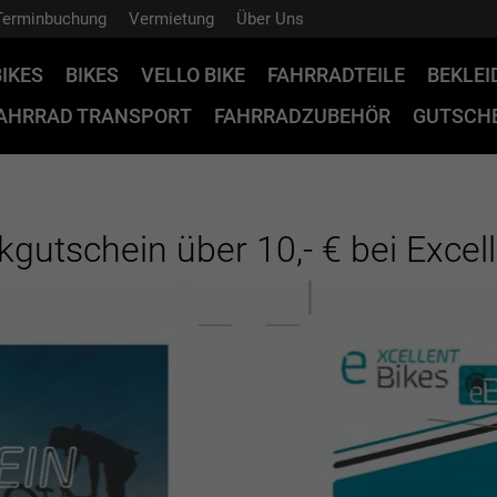
Terminbuchung
Vermietung
Über Uns
BIKES
BIKES
VELLO BIKE
FAHRRADTEILE
BEKLE
AHRRAD TRANSPORT
FAHRRADZUBEHÖR
GUTSCHE
gutschein über 10,- € bei Excell