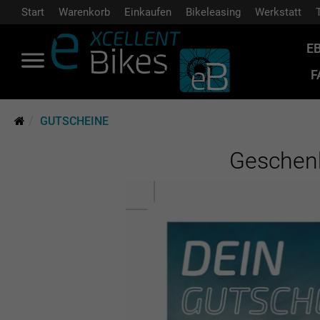
Start
Warenkorb
Einkaufen
Bikeleasing
Werkstatt
E
F
GUTSCHEINE
Geschenk