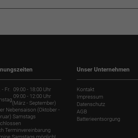
fnungszeiten
Unser Unternehmen
 - Fr.
09:00 - 18:00 Uhr
Kontakt
09:00 - 12:00 Uhr
Impressum
mstag
(März - September)
Datenschutz
der Nebensaison (Oktober -
AGB
ruar) Samstags
Batterieentsorgung
chlossen
h Terminvereinbarung
mine Samstags möglich!