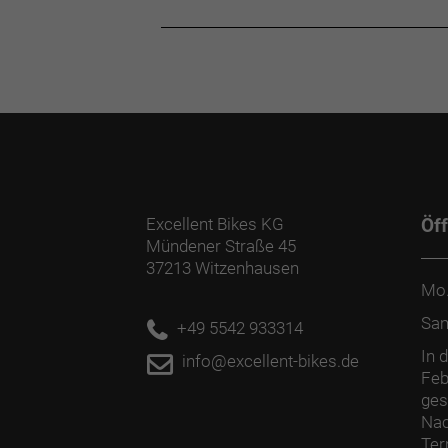
Excellent Bikes KG
Öf
Mündener Straße 45
37213 Witzenhausen
Mo.
Sa
+49 5542 933314
In 
info@excellent-bikes.de
Feb
ges
Nac
Ter