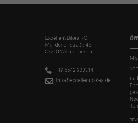
Excellent Bikes KG
Öf
Mündener Straße 45
37213 Witzenhausen
Mo.
Sa
+49 5542 933314
In 
info@excellent-bikes.de
Feb
ges
Nac
Ter
BEW
PFL