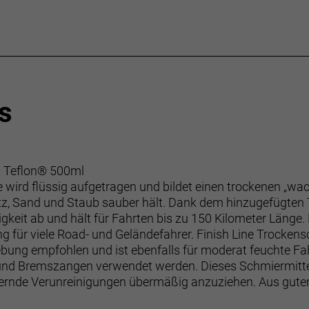
s
t Teflon® 500ml
 wird flüssig aufgetragen und bildet einen trockenen „wach
 Sand und Staub sauber hält. Dank dem hinzugefügten T
keit ab und hält für Fahrten bis zu 150 Kilometer Länge. 
g für viele Road- und Geländefahrer. Finish Line Trockens
ebung empfohlen und ist ebenfalls für moderat feuchte F
nd Bremszangen verwendet werden. Dieses Schmiermittel s
ernde Verunreinigungen übermäßig anzuziehen. Aus gutem