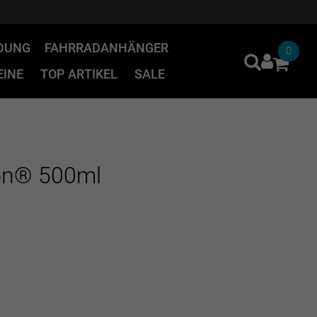
IDUNG
FAHRRADANHÄNGER
0
INE
TOP ARTIKEL
SALE
lon® 500ml