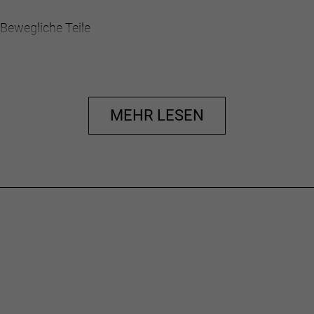
Bewegliche Teile
ln
ftragen
appen entfernen
MEHR LESEN
e
)
)
)
)