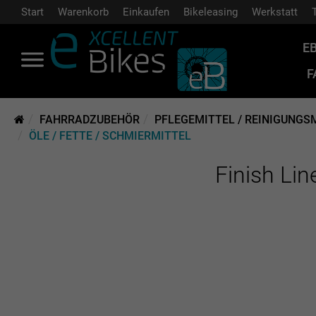
Start
Warenkorb
Einkaufen
Bikeleasing
Werkstatt
E
F
FAHRRADZUBEHÖR
PFLEGEMITTEL / REINIGUNGS
ÖLE / FETTE / SCHMIERMITTEL
Finish Li