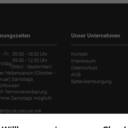
fnungszeiten
Unser Unternehmen
 - Fr.
09:00 - 18:00 Uhr
Kontakt
09:00 - 12:00 Uhr
Impressum
mstag
(März - September)
Datenschutz
der Nebensaison (Oktober -
AGB
ruar) Samstags
Batterieentsorgung
chlossen
h Terminvereinbarung
mine Samstags möglich!
ERTEN SIE UNS UND WIR
ANZEN EINEN BAUM.