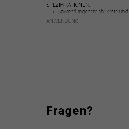
SPEZIFIKATIONEN:
Anwendungsbereich: Kette und 
ANWENDUNG:
Dose vor Gebrauch gut schütte
Direkt auf die saubere Kette au
Überschüssiges Öl mit einem L
FEATURES:
Füllmenge: 500ml Sprühflasch
ERHÄLTLICHE AUSFÜHRUNGEN:
60ml Spritzflasche (4000-060)
120ml Spritzflasche (4000-064
240ml Spritzflasche (4002-094
244ml Sprühflasche (4002-081
500ml Sprühflasche (4002-082
Fragen?