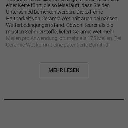
einer Kette führt, die so leise läuft, dass Sie den
Unterschied bemerken werden. Die extreme
Haltbarkeit von Ceramic Wet hält auch bei nassen
Wetterbedingungen stand. Obwohl teurer als die
meisten Schmierstoffe, liefert Ceramic Wet mehr
Meilen pro Anwendung, oft mehr als 175 Meilen. Bei
Ceramic Wet kommt eine patentierte Bornitrid-
Technologie zum Einsatz. Als erstes Unternehmen
für Fahrradschmierstoffe, das mit Keramikpartikeln
innovativ ist, hat Finish Line neue Maßstäbe für die
MEHR LESEN
Schmierung am Renntag gesetzt. Ceramic Wet
verändert die Art und Weise, wie viele Mechaniker
die Motorräder ihrer Fahrer auf den Renntag
vorbereiten. Ceramic Wet ist ein vollständig
wasserdichtes Schmiermittel, so dass es in allen
Disziplinen verwendet werden kann: Mountainbike-,
Cyclocross-, Straßen- und Bahnrennen.
Anwendungstipps:Damit sich dieses Schmiermittel
mit Keramikpartikeln in Nanogrösse auf und in den