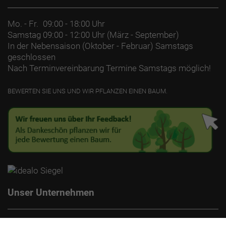
Mo. - Fr.
09:00 - 18:00 Uhr
Samstag
09:00 - 12:00 Uhr (März - September)
In der Nebensaison (Oktober - Februar) Samstags
geschlossen
Nach Terminvereinbarung Termine Samstags möglich!
BEWERTEN SIE UNS UND WIR PFLANZEN EINEN BAUM.
Unser Unternehmen
Kontakt