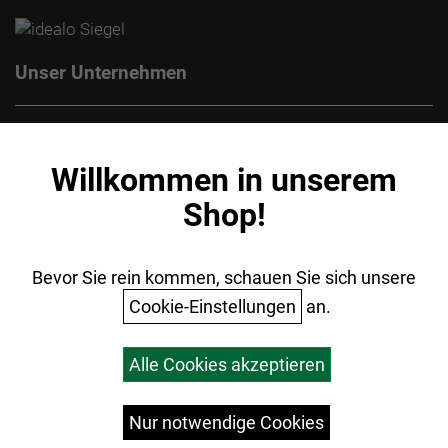
Unser Unternehmen
Kontakt
Impressum
Willkommen in unserem
Datenschutz
Shop!
AGB
Batterieentsorgung
Ihr Einkauf
Bevor Sie rein kommen, schauen Sie sich unsere
Cookie-Einstellungen
an.
Warenkorb
Alle Cookies akzeptieren
Top Artikel
Versandkosten
Widerrufsrecht
Nur notwendige Cookies