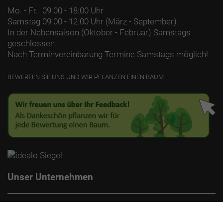
Mo. - Fr.
09:00 - 18:00 Uhr
Samstag
09:00 - 12:00 Uhr (März - September)
In der Nebensaison (Oktober - Februar) Samstags
geschlossen
Nach Terminvereinbarung Termine Samstags möglich!
BEWERTEN SIE UNS UND WIR PFLANZEN EINEN BAUM.
Unser Unternehmen
Kontakt
Impressum