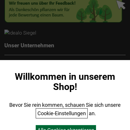
Unser Unternehmen
Kontakt
Impressum
Willkommen in unserem
Datenschutz
Shop!
AGB
Batterieentsorgung
Ihr Einkauf
Bevor Sie rein kommen, schauen Sie sich unsere
Cookie-Einstellungen
an.
Warenkorb