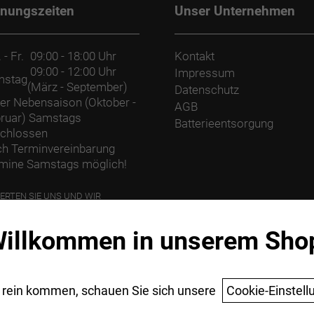
fnungszeiten
Unser Unternehmen
 - Fr.
09:00 - 18:00 Uhr
Kontakt
09:00 - 12:00 Uhr
Impressum
mstag
(März - September)
Datenschutz
der Nebensaison (Oktober -
AGB
ruar) Samstags
Batterieentsorgung
chlossen
h Terminvereinbarung
mine Samstags möglich!
ERTEN SIE UNS UND WIR
ANZEN EINEN BAUM.
illkommen in unserem Sho
 rein kommen, schauen Sie sich unsere
Cookie-Einstell