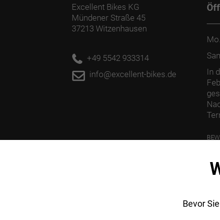
Excellent Bikes KG
Öf
Mündener Straße 45
37213 Witzenhausen
Mo.
Sa
+49 5542 933314
In 
info@excellent-bikes.de
Feb
ges
Nac
Ter
BEW
PFL
W
Bevor Sie