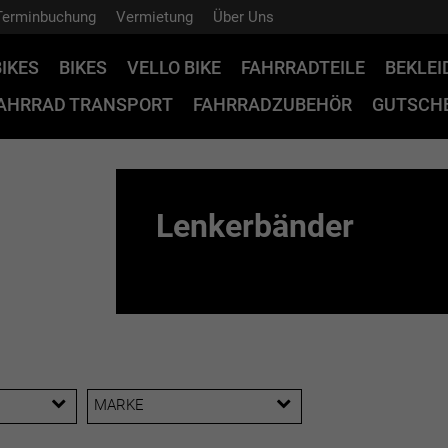
Terminbuchung
Vermietung
Über Uns
BIKES
BIKES
VELLO BIKE
FAHRRADTEILE
BEKLE
AHRRAD TRANSPORT
FAHRRADZUBEHÖR
GUTSCHE
Lenkerbänder
MARKE
Bontrager
Trek