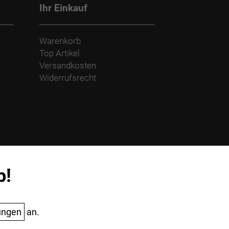
Ihr Einkauf
Warenkorb
Top Artikel
Versandkosten
Widerrufsrecht
p!
ungen
an.