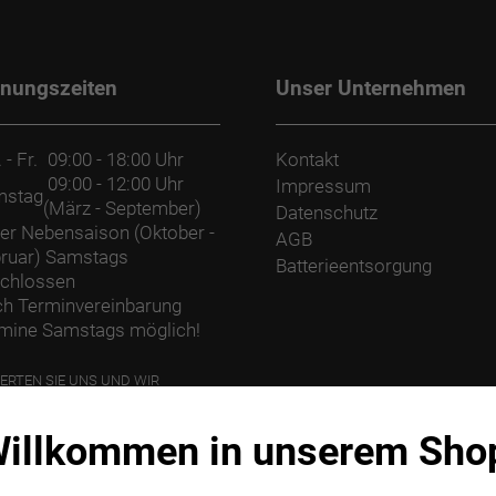
fnungszeiten
Unser Unternehmen
 - Fr.
09:00 - 18:00 Uhr
Kontakt
09:00 - 12:00 Uhr
Impressum
mstag
(März - September)
Datenschutz
der Nebensaison (Oktober -
AGB
ruar) Samstags
Batterieentsorgung
chlossen
h Terminvereinbarung
mine Samstags möglich!
ERTEN SIE UNS UND WIR
ANZEN EINEN BAUM.
illkommen in unserem Sho