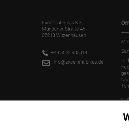
Excellent Bikes KG
Öf
Mündener Straße 45
37213 Witzenhausen
Mo.
Sa
+49 5542 933314
In 
info@excellent-bikes.de
Feb
ges
Nac
Ter
BEW
PFL
W