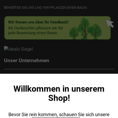
BEWERTEN SIE UNS UND WIR PFLANZEN EINEN BAUM.
Unser Unternehmen
Kontakt
Impressum
Willkommen in unserem
Datenschutz
Shop!
AGB
Batterieentsorgung
Ihr Einkauf
Bevor Sie rein kommen, schauen Sie sich unsere