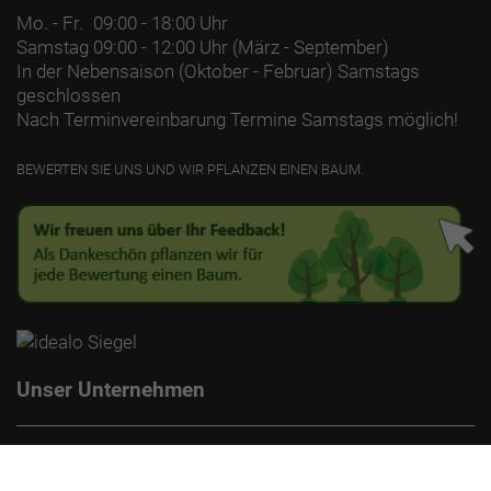
Mo. - Fr.
09:00 - 18:00 Uhr
Samstag
09:00 - 12:00 Uhr (März - September)
In der Nebensaison (Oktober - Februar) Samstags
geschlossen
Nach Terminvereinbarung Termine Samstags möglich!
BEWERTEN SIE UNS UND WIR PFLANZEN EINEN BAUM.
Unser Unternehmen
Kontakt
Impressum