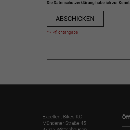
Die
Datenschutzerklärung
habe ich zur Ken
ABSCHICKEN
* = Pflichtangabe
Excellent Bikes KG
Öf
Mündener Straße 45
37213 Witzenhausen