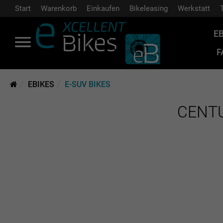
Start
Warenkorb
Einkaufen
Bikeleasing
Werkstatt
E
F
EBIKES
E-SUV BIKES
CENTU