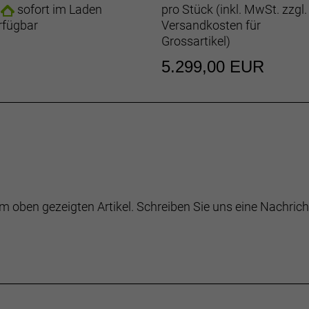
VANCED
sofort im Laden
pro Stück (inkl. MwSt. zzgl.
rfügbar
Versandkosten für
Grossartikel
)
T STCL-002
5.299,00 EUR
n4
Snapit 2.0 Deluxe
m oben gezeigten Artikel. Schreiben Sie uns eine Nachrich
ED Remote
r * 4 Ampere
: 173cm