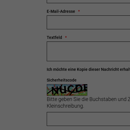
Empfehlung Maximal Körpergrösse
E-Mail-Adresse
Gewicht
: 29,2 kgkg
Zulässiges Gesamtgewicht
: 150kg
Textfeld
Ich möchte eine Kopie dieser Nachricht erhal
Sicherheitscode
Bitte geben Sie die Buchstaben und Z
Kleinschreibung.