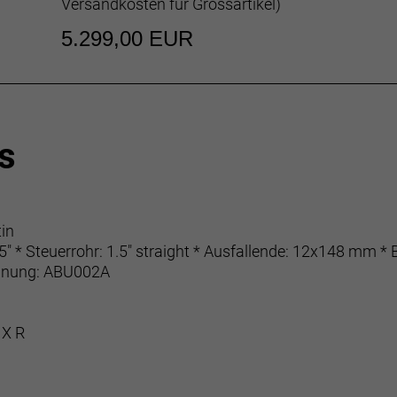
Versandkosten für Grossartikel
)
5.299,00 EUR
s
in
7.5" * Steuerrohr: 1.5" straight * Ausfallende: 12x148 m
nnung: ABU002A
 X R