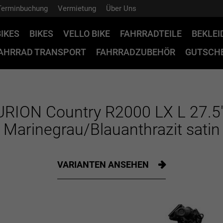
Terminbuchung
Vermietung
Über Uns
BIKES
BIKES
VELLO BIKE
FAHRRADTEILE
BEKLE
AHRRAD TRANSPORT
FAHRRADZUBEHÖR
GUTSCHE
RION Country R2000 LX L 27.5
Marinegrau/Blauanthrazit satin
VARIANTEN ANSEHEN