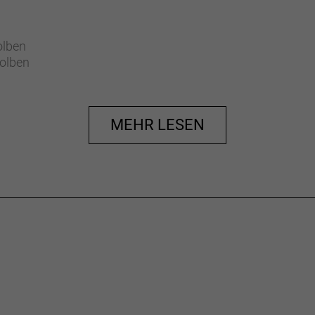
olben
olben
re
MEHR LESEN
ore
x2.35"
 27.5x2.35"
m 27.5x2.35"
/ SHIMANO FH-TC600-HM-B
5-B
HM-B
xe AICR
o