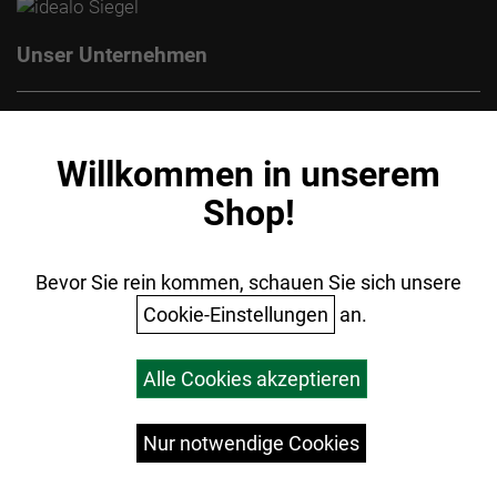
Unser Unternehmen
Kontakt
Impressum
Willkommen in unserem
Datenschutz
Shop!
AGB
Batterieentsorgung
Ihr Einkauf
Bevor Sie rein kommen, schauen Sie sich unsere
Cookie-Einstellungen
an.
Warenkorb
Alle Cookies akzeptieren
Top Artikel
Versandkosten
Widerrufsrecht
Nur notwendige Cookies