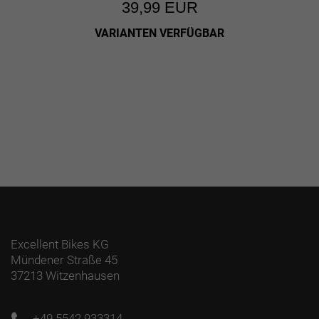
39,99 EUR
VARIANTEN VERFÜGBAR
Excellent Bikes KG
Mündener Straße 45
37213 Witzenhausen
+49 5542 933314